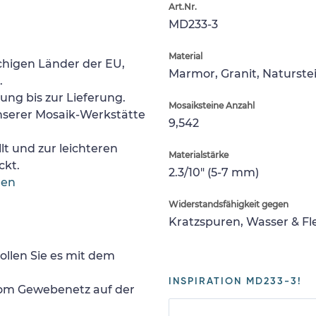
Art.Nr.
MD233-3
Material
chigen Länder der EU,
Marmor, Granit, Naturste
.
lung bis zur Lieferung.
Mosaiksteine Anzahl
nserer Mosaik-Werkstätte
9,542
lt und zur leichteren
Materialstärke
ckt.
2.3/10" (5-7 mm)
gen
Widerstandsfähigkeit gegen
Kratzspuren, Wasser & F
ollen Sie es mit dem
INSPIRATION MD233-3!
 vom Gewebenetz auf der