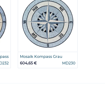
pass
Mosaik Kompass Grau
Mosaik 
Dunkelg
D232
604,65 €
MD230
604,65 €