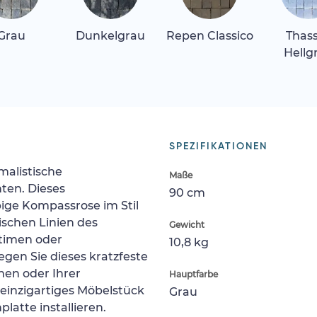
Grau
Dunkelgrau
Repen Classico
Thas
Hellg
SPEZIFIKATIONEN
malistische
Maße
ten. Dieses
90 cm
bige Kompassrose im Stil
ischen Linien des
Gewicht
timen oder
10,8 kg
gen Sie dieses kratzfeste
men oder Ihrer
Hauptfarbe
einzigartiges Möbelstück
Grau
platte installieren.