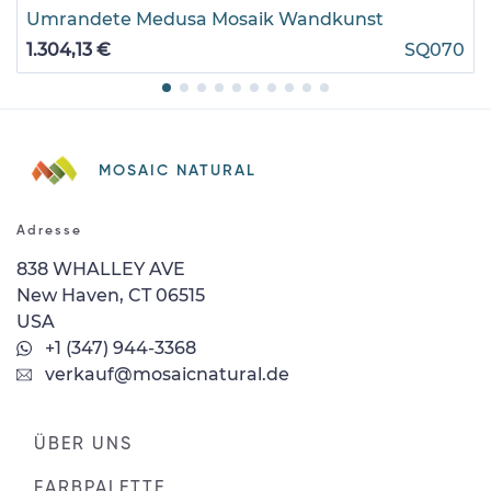
Umrandete Medusa Mosaik Wandkunst
1.304,13 €
SQ070
MOSAIC NATURAL
Adresse
838 WHALLEY AVE
New Haven, CT 06515
USA
+1 (347) 944-3368
verkauf@mosaicnatural.de
ÜBER UNS
FARBPALETTE