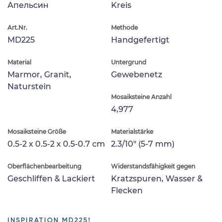
Апельсин
Kreis
Art.Nr.
Methode
MD225
Handgefertigt
Material
Untergrund
Marmor, Granit,
Gewebenetz
Naturstein
Mosaiksteine Anzahl
4,977
Mosaiksteine Größe
Materialstärke
0.5-2 x 0.5-2 x 0.5-0.7 cm
2.3/10" (5-7 mm)
Oberflächenbearbeitung
Widerstandsfähigkeit gegen
Geschliffen & Lackiert
Kratzspuren, Wasser &
Flecken
INSPIRATION MD225!