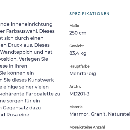
SPEZIFIKATIONEN
gende Inneneinrichtung
Maße
er Farbauswahl. Dieses
250 cm
t sich durch einen
en Druck aus. Dieses
Gewicht
n Wandteppich und hat
83,4 kg
sition. Verlegen Sie
ese in Ihren
Hauptfarbe
Sie können ein
Mehrfarbig
m Sie dieses Kunstwerk
ie einige seiner vielen
Art.Nr.
kohärente Farbpalette zu
MD201-3
ne sorgen für ein
Material
Im Gegensatz dazu
Marmor, Granit, Naturste
und Rosa eine
Mosaiksteine Anzahl