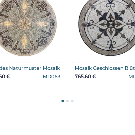
des Naturmuster Mosaik
Mosaik Geschlossen Blü
60 €
MD063
765,60 €
M