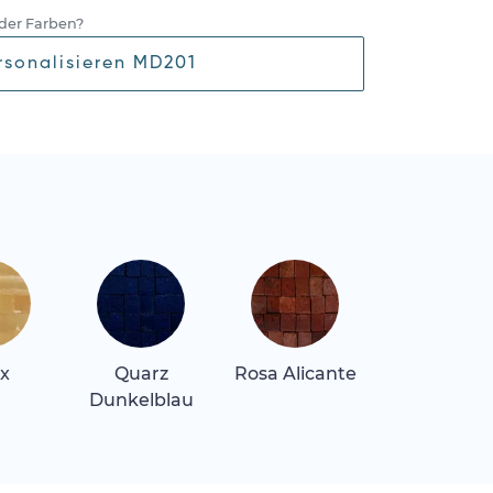
der Farben?
rsonalisieren MD201
x
Quarz
Rosa Alicante
Rosa Belliss
Dunkelblau