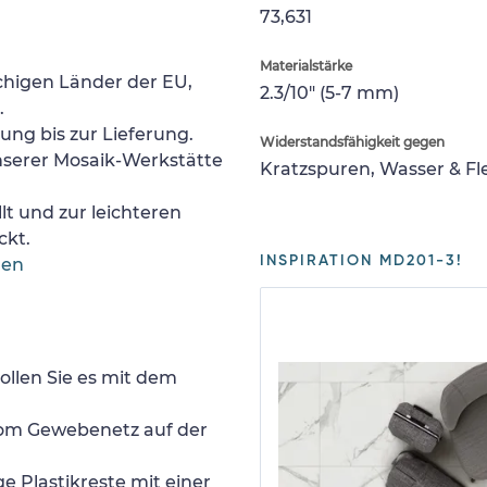
73,631
Materialstärke
chigen Länder der EU,
2.3/10" (5-7 mm)
.
lung bis zur Lieferung.
Widerstandsfähigkeit gegen
nserer Mosaik-Werkstätte
Kratzspuren, Wasser & F
lt und zur leichteren
ckt.
INSPIRATION MD201-3!
gen
ollen Sie es mit dem
 vom Gewebenetz auf der
e Plastikreste mit einer