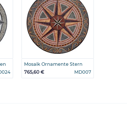
ten
Mosaik Ornamente Stern
Mosaik Me
D024
765,60 €
MD007
2.766,60 