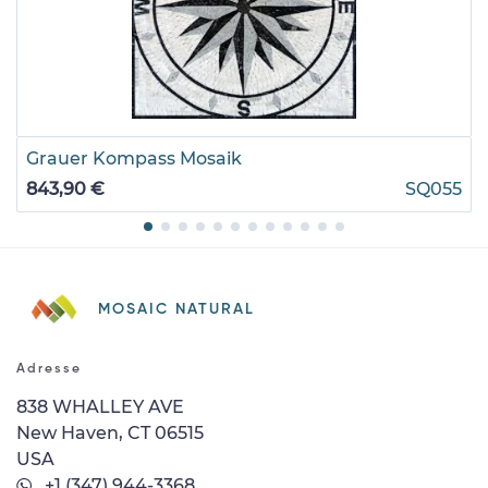
Grauer Kompass Mosaik
843,90 €
SQ055
MOSAIC NATURAL
Adresse
838 WHALLEY AVE
New Haven, CT 06515
USA
+1 (347) 944-3368