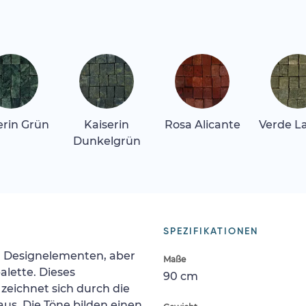
erin Grün
Kaiserin
Rosa Alicante
Verde L
Dunkelgrün
SPEZIFIKATIONEN
en Designelementen, aber
Maße
lette. Dieses
90 cm
zeichnet sich durch die
us. Die Töne bilden einen