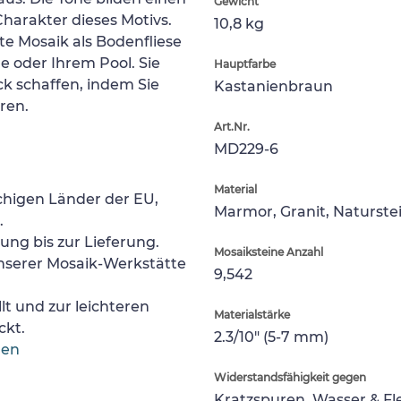
Gewicht
arakter dieses Motivs.
10,8 kg
te Mosaik als Bodenfliese
 oder Ihrem Pool. Sie
Hauptfarbe
k schaffen, indem Sie
Kastanienbraun
eren.
Art.Nr.
MD229-6
Material
chigen Länder der EU,
Marmor, Granit, Naturste
.
lung bis zur Lieferung.
Mosaiksteine Anzahl
nserer Mosaik-Werkstätte
9,542
lt und zur leichteren
Materialstärke
ckt.
2.3/10" (5-7 mm)
gen
Widerstandsfähigkeit gegen
Kratzspuren, Wasser & F