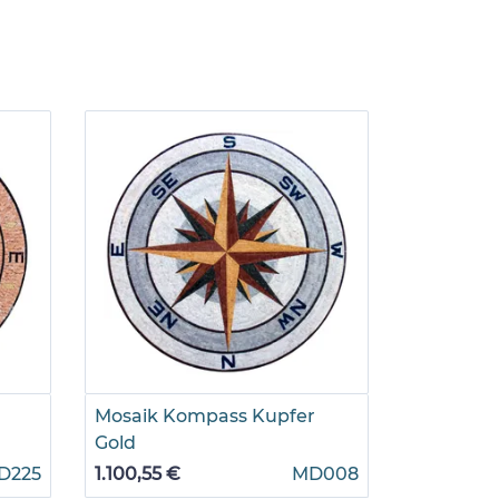
Mosaik Kompass Kupfer
Mosaik K
Gold
765,60 €
D225
1.100,55 €
MD008