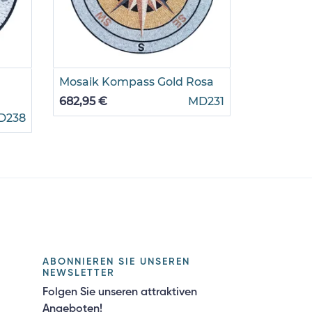
Mosaik Kompass Gold Rosa
Mosaik K
682,95 €
MD231
326,25 €
D238
ABONNIEREN SIE UNSEREN
NEWSLETTER
Folgen Sie unseren attraktiven
Angeboten!