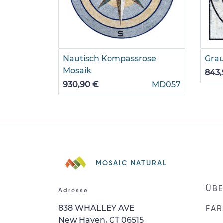
Nautisch Kompassrose
Gra
Mosaik
843,
930,90 €
MD057
MOSAIC NATURAL
ÜBE
Adresse
838 WHALLEY AVE
FAR
New Haven, CT 06515