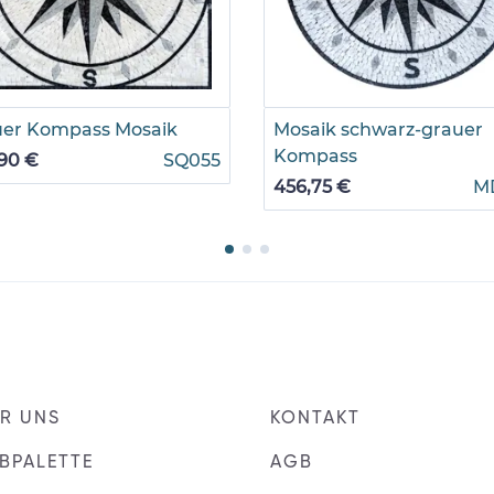
uer Kompass Mosaik
Mosaik schwarz-grauer
Kompass
90 €
SQ055
456,75 €
M
R UNS
KONTAKT
BPALETTE
AGB