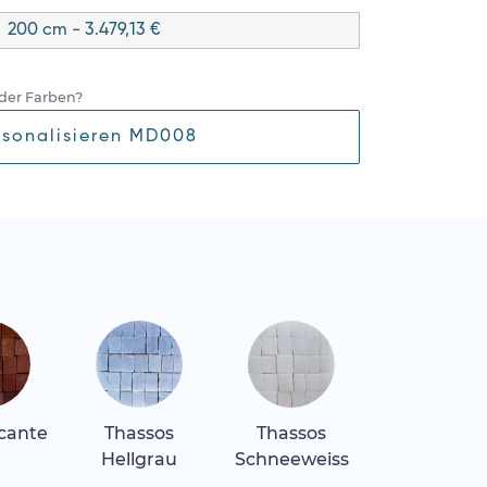
200 cm - 3.479,13 €
der Farben?
rsonalisieren MD008
icante
Thassos
Thassos
Hellgrau
Schneeweiss