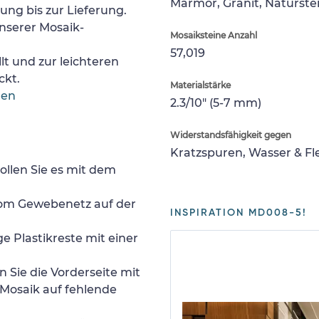
Marmor, Granit, Naturste
lung bis zur Lieferung.
nserer Mosaik-
Mosaiksteine Anzahl
57,019
lt und zur leichteren
ckt.
Materialstärke
gen
2.3/10" (5-7 mm)
Widerstandsfähigkeit gegen
Kratzspuren, Wasser & F
ollen Sie es mit dem
 vom Gewebenetz auf der
INSPIRATION MD008-5!
e Plastikreste mit einer
 Sie die Vorderseite mit
Mosaik auf fehlende