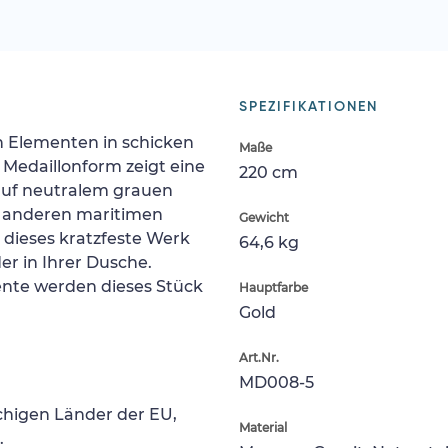
SPEZIFIKATIONEN
en Elementen in schicken
Maße
 Medaillonform zeigt eine
220 cm
auf neutralem grauen
it anderen maritimen
Gewicht
 dieses kratzfeste Werk
64,6 kg
r in Ihrer Dusche.
ente werden dieses Stück
Hauptfarbe
Gold
Art.Nr.
MD008-5
chigen Länder der EU,
Material
.