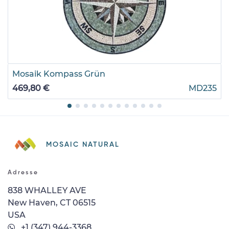
Mosaik Kompass Grün
469,80 €
MD235
MOSAIC NATURAL
Adresse
838 WHALLEY AVE
New Haven, CT 06515
USA
+1 (347) 944-3368