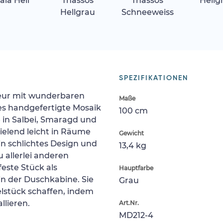
ala Hell
Thassos
Thassos
Hellg
Hellgrau
Schneeweiss
SPEZIFIKATIONEN
rieur mit wunderbaren
Maße
s handgefertigte Mosaik
100 cm
 in Salbei, Smaragd und
pielend leicht in Räume
Gewicht
n schlichtes Design und
13,4 kg
 allerlei anderen
feste Stück als
Hauptfarbe
n der Duschkabine. Sie
Grau
elstück schaffen, indem
llieren.
Art.Nr.
MD212-4