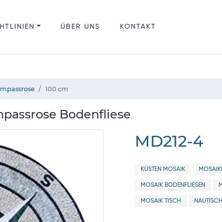
HTLINIEN
ÜBER UNS
KONTAKT
ompassrose
100 cm
passrose Bodenfliese
MD212-4
KÜSTEN MOSAIK
MOSAIK
MOSAIK BODENFLIESEN
MOSAIK TISCH
NAUTISCH