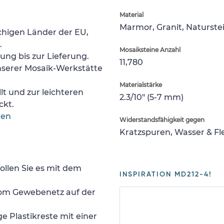
Material
Marmor, Granit, Naturste
chigen Länder der EU,
.
Mosaiksteine Anzahl
lung bis zur Lieferung.
11,780
nserer Mosaik-Werkstätte
Materialstärke
lt und zur leichteren
2.3/10" (5-7 mm)
ckt.
gen
Widerstandsfähigkeit gegen
Kratzspuren, Wasser & F
ollen Sie es mit dem
INSPIRATION MD212-4!
 vom Gewebenetz auf der
e Plastikreste mit einer