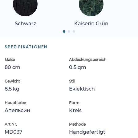
Schwarz
Kaiserin Grün
SPEZIFIKATIONEN
Maße
Abdeckungsbereich
80 cm
0.5 qm
Gewicht
Stil
8,5 kg
Eklektisch
Hauptfarbe
Form
Апельсин
Kreis
Art.Nr.
Methode
MD037
Handgefertigt