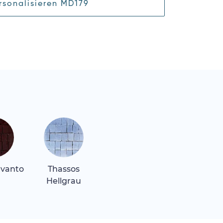
rsonalisieren MD179
evanto
Thassos
Hellgrau