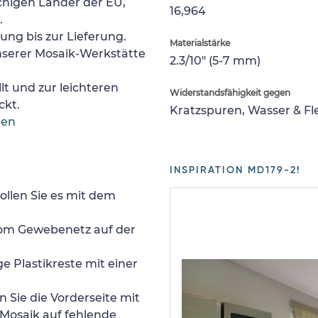
chigen Länder der EU,
16,964
.
lung bis zur Lieferung.
Materialstärke
nserer Mosaik-Werkstätte
2.3/10" (5-7 mm)
lt und zur leichteren
Widerstandsfähigkeit gegen
ckt.
Kratzspuren, Wasser & F
gen
INSPIRATION MD179-2!
ollen Sie es mit dem
 vom Gewebenetz auf der
e Plastikreste mit einer
 Sie die Vorderseite mit
Mosaik auf fehlende