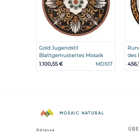
Gold Jugendstil
Run
Blattgemustertes Mosaik
des 
1.100,55 €
MD107
456,
MOSAIC NATURAL
ÜBE
Adresse