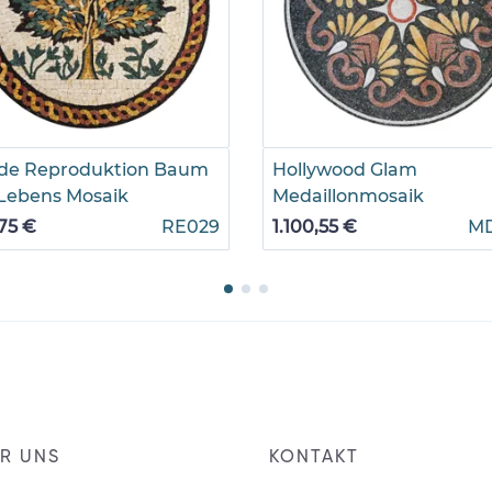
de Reproduktion Baum
Hollywood Glam
Lebens Mosaik
Medaillonmosaik
75 €
RE029
1.100,55 €
M
R UNS
KONTAKT