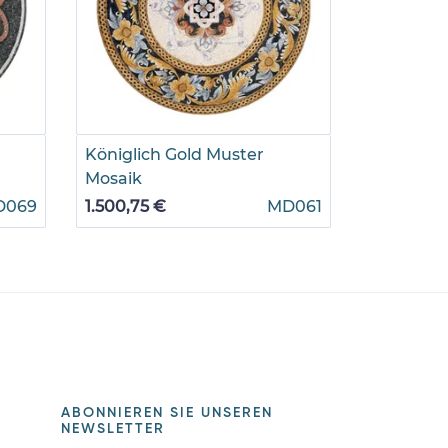
Königlich Gold Muster
Mosaik T
Mosaik
765,60 €
D069
1.500,75 €
MD061
ABONNIEREN SIE UNSEREN
NEWSLETTER