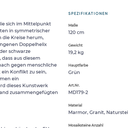
SPEZIFIKATIONEN
die sich im Mittelpunkt
Maße
lüten in symmetrischer
120 cm
 die Kreise herum,
angenen Doppelhelix
Gewicht
 der schwarze
19,2 kg
e, dass aus diesem
ach gegen menschliche
Hauptfarbe
in Konflikt zu sein,
Grün
mmen ein
rd dieses Kunstwerk
Art.Nr.
r Hand zusammengefügten
MD179-2
Material
Marmor, Granit, Naturste
Mosaiksteine Anzahl