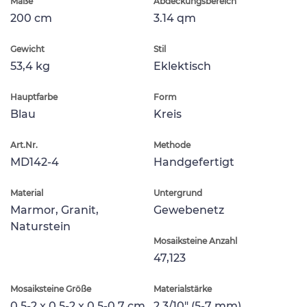
Maße
Abdeckungsbereich
200 cm
3.14 qm
Gewicht
Stil
53,4 kg
Eklektisch
Hauptfarbe
Form
Blau
Kreis
Art.Nr.
Methode
MD142-4
Handgefertigt
Material
Untergrund
Marmor, Granit,
Gewebenetz
Naturstein
Mosaiksteine Anzahl
47,123
Mosaiksteine Größe
Materialstärke
0.5-2 x 0.5-2 x 0.5-0.7 cm
2.3/10" (5-7 mm)