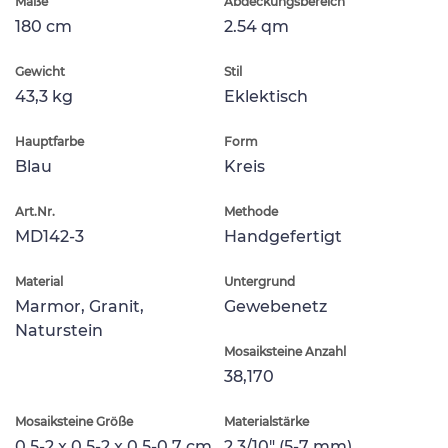
Maße
Abdeckungsbereich
180 cm
2.54 qm
Gewicht
Stil
43,3 kg
Eklektisch
Hauptfarbe
Form
Blau
Kreis
Art.Nr.
Methode
MD142-3
Handgefertigt
Material
Untergrund
Marmor, Granit,
Gewebenetz
Naturstein
Mosaiksteine Anzahl
38,170
Mosaiksteine Größe
Materialstärke
0.5-2 x 0.5-2 x 0.5-0.7 cm
2.3/10" (5-7 mm)