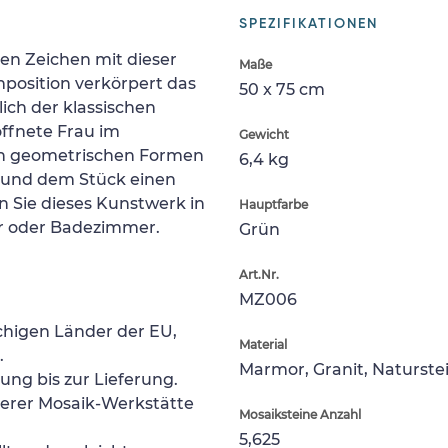
SPEZIFIKATIONEN
hen Zeichen mit dieser
Maße
mposition verkörpert das
50 x 75 cm
lich der klassischen
öffnete Frau im
Gewicht
en geometrischen Formen
6,4 kg
t und dem Stück einen
n Sie dieses Kunstwerk in
Hauptfarbe
r oder Badezimmer.
Grün
Art.Nr.
MZ006
chigen Länder der EU,
Material
.
Marmor, Granit, Naturste
lung bis zur Lieferung.
serer Mosaik-Werkstätte
Mosaiksteine Anzahl
5,625