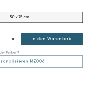
50 x 75 cm
In den Warenkorb
der Farben?
rsonalisieren MZ006