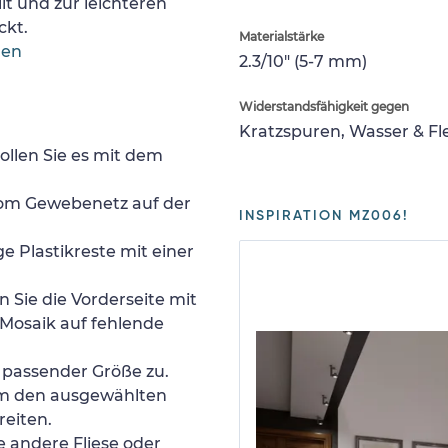
lt und zur leichteren
ckt.
Materialstärke
gen
2.3/10" (5-7 mm)
Widerstandsfähigkeit gegen
Kratzspuren, Wasser & F
ollen Sie es mit dem
 vom Gewebenetz auf der
INSPIRATION MZ006!
e Plastikreste mit einer
 Sie die Vorderseite mit
Mosaik auf fehlende
n passender Größe zu.
um den ausgewählten
reiten.
e andere Fliese oder