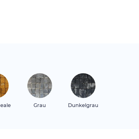
Reale
Grau
Dunkelgrau
Quarz Hellb