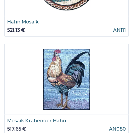
Hahn Mosaik
521,13 €
AN111
Mosaik Krähender Hahn
517,65 €
AN080