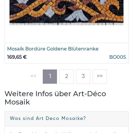
Mosaik Bordüre Goldene Blütenranke
169,65 €
BO005
(current)
<<
1
2
3
>>
Weitere Infos über Art-Déco
Mosaik
Was sind Art Deco Mosaike?