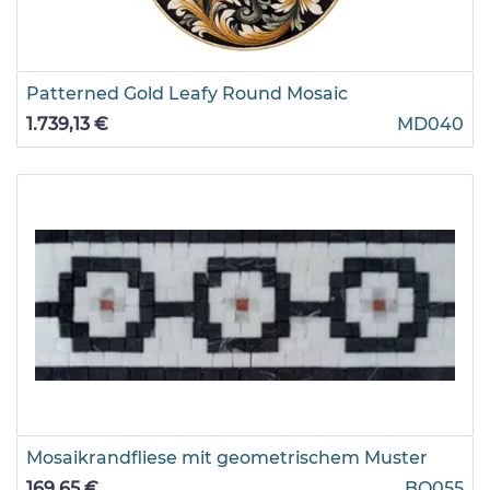
Patterned Gold Leafy Round Mosaic
1.739,13 €
MD040
Mosaikrandfliese mit geometrischem Muster
169,65 €
BO055