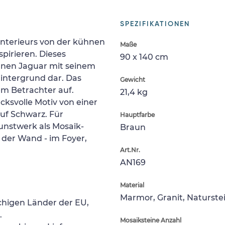
SPEZIFIKATIONEN
 Interieurs von der kühnen
Maße
spirieren. Dieses
90 x 140 cm
elnen Jaguar mit seinem
intergrund dar. Das
Gewicht
em Betrachter auf.
21,4 kg
cksvolle Motiv von einer
uf Schwarz. Für
Hauptfarbe
kunstwerk als Mosaik-
Braun
 der Wand - im Foyer,
Art.Nr.
AN169
Material
Marmor, Granit, Naturste
chigen Länder der EU,
.
Mosaiksteine Anzahl