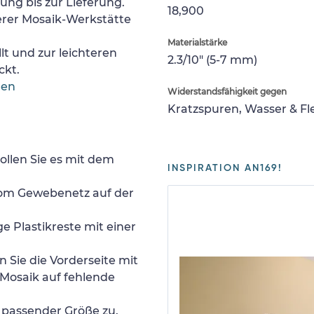
lung bis zur Lieferung.
18,900
erer Mosaik-Werkstätte
Materialstärke
lt und zur leichteren
2.3/10" (5-7 mm)
ckt.
gen
Widerstandsfähigkeit gegen
Kratzspuren, Wasser & F
ollen Sie es mit dem
INSPIRATION AN169!
 vom Gewebenetz auf der
e Plastikreste mit einer
 Sie die Vorderseite mit
Mosaik auf fehlende
n passender Größe zu.