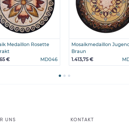
ik Medaillon Rosette
Mosaikmedaillon Jugend
rakt
Braun
65 €
MD046
1.413,75 €
M
R UNS
KONTAKT