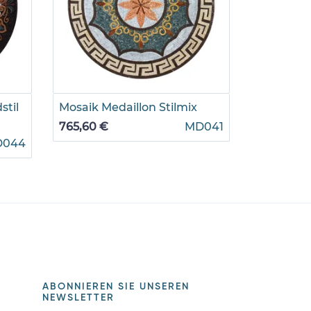
stil
Mosaik Medaillon Stilmix
Mosaik Bl
765,60 €
MD041
1.100,55 €
D044
ABONNIEREN SIE UNSEREN
NEWSLETTER