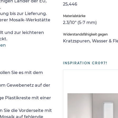
chigen Länder der EU,
25,446
.
lung bis zur Lieferung.
Materialstärke
erer Mosaik-Werkstätte
2.3/10" (5-7 mm)
lt und zur leichteren
Widerstandsfähigkeit gegen
ckt.
Kratzspuren, Wasser & F
gen
INSPIRATION CR097!
ollen Sie es mit dem
 vom Gewebenetz auf der
e Plastikreste mit einer
 Sie die Vorderseite mit
Mosaik auf fehlende