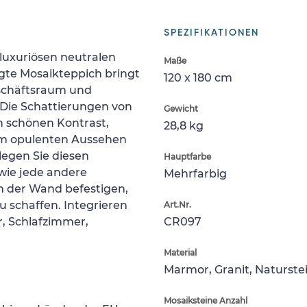
SPEZIFIKATIONEN
 luxuriösen neutralen
Maße
gte Mosaikteppich bringt
120 x 180 cm
eschäftsraum und
. Die Schattierungen von
Gewicht
n schönen Kontrast,
28,8 kg
em opulenten Aussehen
legen Sie diesen
Hauptfarbe
wie jede andere
Mehrfarbig
an der Wand befestigen,
 schaffen. Integrieren
Art.Nr.
, Schlafzimmer,
CR097
Material
Marmor, Granit, Naturste
Mosaiksteine Anzahl