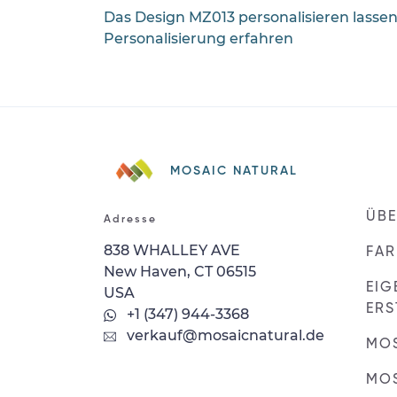
Das Design MZ013 personalisieren lasse
Personalisierung erfahren
MOSAIC NATURAL
ÜBE
Adresse
838 WHALLEY AVE
FAR
New Haven, CT 06515
EIG
USA
ERS
+1 (347) 944-3368
verkauf@mosaicnatural.de
MO
MOS