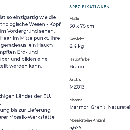
SPEZIFIKATIONEN
t so einzigartig wie die
Maße
thologische Wesen - Kopf
50 x 75 cm
- im Vordergrund sehen,
Haar im Mittelpunkt. Ihre
Gewicht
 geradeaus, ein Hauch
6,4 kg
ämpften Erd- und
ber und bilden eine
Hauptfarbe
ellt werden kann.
Braun
Art.Nr.
MZ013
chigen Länder der EU,
Material
.
Marmor, Granit, Naturste
lung bis zur Lieferung.
erer Mosaik-Werkstätte
Mosaiksteine Anzahl
5,625