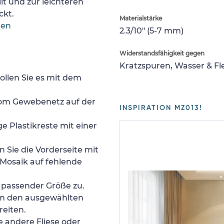
lt und zur leichteren
ckt.
Materialstärke
gen
2.3/10" (5-7 mm)
Widerstandsfähigkeit gegen
Kratzspuren, Wasser & F
ollen Sie es mit dem
 vom Gewebenetz auf der
INSPIRATION MZ013!
e Plastikreste mit einer
 Sie die Vorderseite mit
Mosaik auf fehlende
n passender Größe zu.
um den ausgewählten
reiten.
e andere Fliese oder