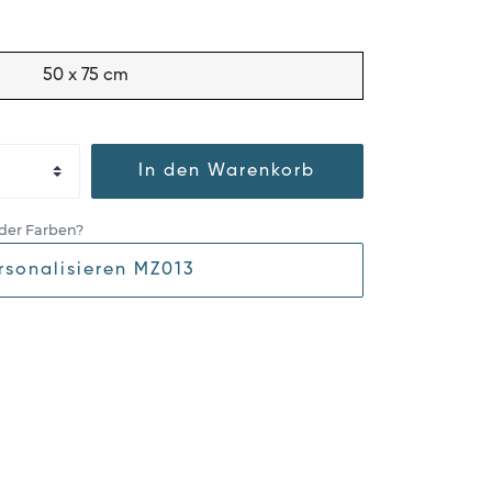
50 x 75 cm
In den Warenkorb
der Farben?
rsonalisieren MZ013