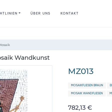
HTLINIEN
ÜBER UNS
KONTAKT
Mosaik
osaik Wandkunst
MZ013
MOSAIKFLIESEN BRAUN
E
MOSAIK WANDFLIESEN
M
782,13 €