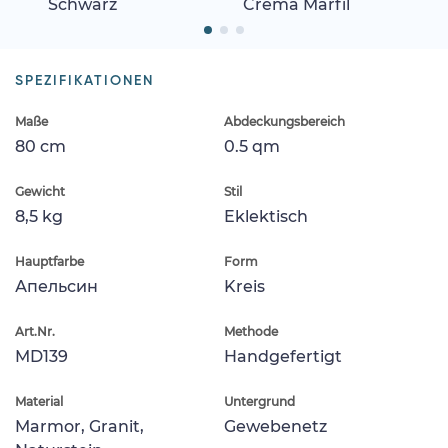
Schwarz
Crema Marfil
SPEZIFIKATIONEN
Maße
Abdeckungsbereich
80 cm
0.5 qm
Gewicht
Stil
8,5 kg
Eklektisch
Hauptfarbe
Form
Апельсин
Kreis
Art.Nr.
Methode
MD139
Handgefertigt
Material
Untergrund
Marmor, Granit,
Gewebenetz