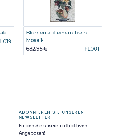
aik
Blumen auf einem Tisch
Mosaik B
Mosaik
Wandkun
L019
682,95 €
FL001
739,50 €
ABONNIEREN SIE UNSEREN
NEWSLETTER
Folgen Sie unseren attraktiven
Angeboten!