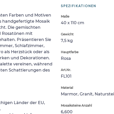
SPEZIFIKATIONEN
anten Farben und Motiven
Maße
s handgefertigte Mosaik
40 x 110 cm
ht. Die gemischten
d Rosatönen mit
Gewicht
halten. Präsentieren Sie
7,5 kg
immer, Schlafzimmer,
 als Herzstück oder als
Hauptfarbe
rken und Dekorationen.
Rosa
alette vereinen, während
nten Schattierungen des
Art.Nr.
FL101
Material
Marmor, Granit, Naturste
chigen Länder der EU,
Mosaiksteine Anzahl
.
6,600