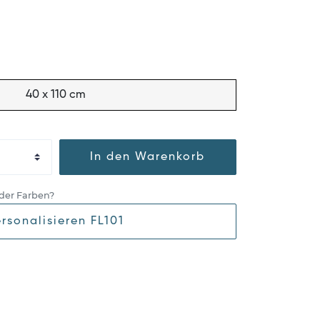
40 x 110 cm
In den Warenkorb
der Farben?
rsonalisieren FL101