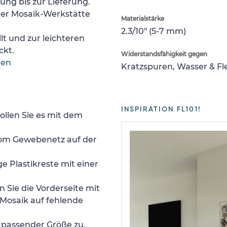
lung bis zur Lieferung.
rer Mosaik-Werkstätte
Materialstärke
2.3/10" (5-7 mm)
lt und zur leichteren
ckt.
Widerstandsfähigkeit gegen
gen
Kratzspuren, Wasser & F
INSPIRATION FL101!
ollen Sie es mit dem
 vom Gewebenetz auf der
e Plastikreste mit einer
 Sie die Vorderseite mit
Mosaik auf fehlende
n passender Größe zu.