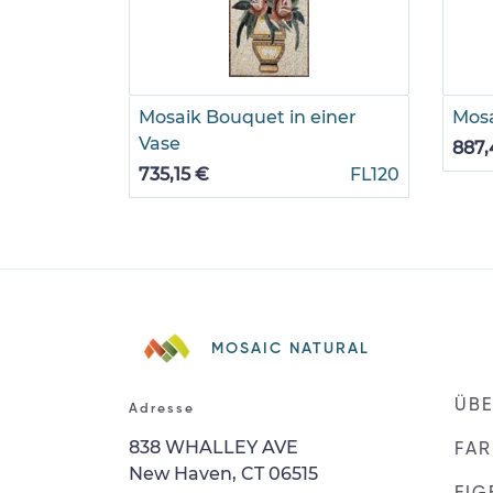
Mosaik Bouquet in einer
Mosa
Vase
887,
735,15 €
FL120
MOSAIC NATURAL
ÜBE
Adresse
838 WHALLEY AVE
FAR
New Haven, CT 06515