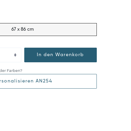
67 x 86 cm
In den Warenkorb
der Farben?
rsonalisieren AN254