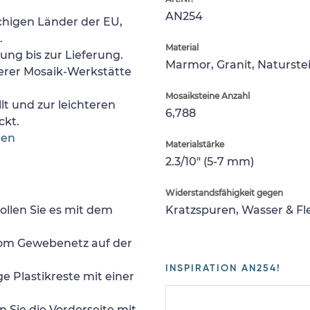
AN254
chigen Länder der EU,
.
Material
lung bis zur Lieferung.
Marmor, Granit, Naturste
erer Mosaik-Werkstätte
Mosaiksteine Anzahl
lt und zur leichteren
6,788
ckt.
gen
Materialstärke
2.3/10" (5-7 mm)
Widerstandsfähigkeit gegen
ollen Sie es mit dem
Kratzspuren, Wasser & F
 vom Gewebenetz auf der
INSPIRATION AN254!
e Plastikreste mit einer
 Sie die Vorderseite mit