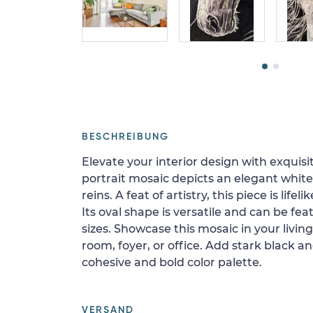
BESCHREIBUNG
Elevate your interior design with exquisi
portrait mosaic depicts an elegant whit
reins. A feat of artistry, this piece is lifel
Its oval shape is versatile and can be fe
sizes. Showcase this mosaic in your livi
room, foyer, or office. Add stark black a
cohesive and bold color palette.
VERSAND