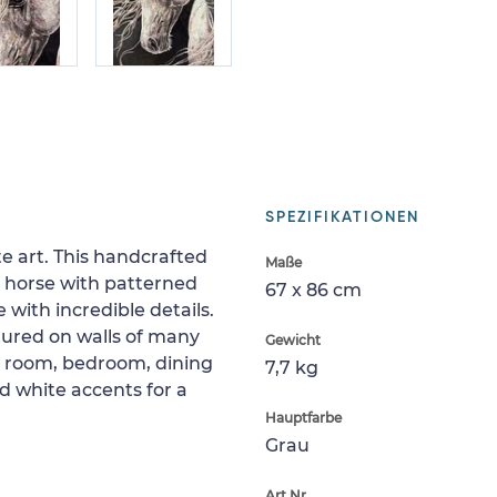
SPEZIFIKATIONEN
te art. This handcrafted
Maße
e horse with patterned
67 x 86 cm
ike with incredible details.
atured on walls of many
Gewicht
ng room, bedroom, dining
7,7 kg
nd white accents for a
Hauptfarbe
Grau
Art.Nr.