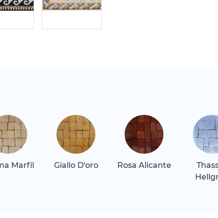
a Marfil
Giallo D'oro
Rosa Alicante
Thas
Hellg