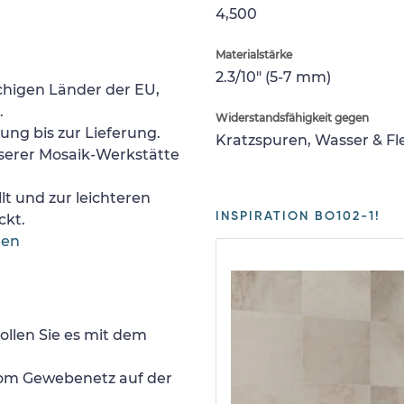
4,500
Materialstärke
2.3/10" (5-7 mm)
chigen Länder der EU,
.
Widerstandsfähigkeit gegen
lung bis zur Lieferung.
Kratzspuren, Wasser & F
nserer Mosaik-Werkstätte
lt und zur leichteren
INSPIRATION BO102-1!
ckt.
gen
ollen Sie es mit dem
 vom Gewebenetz auf der