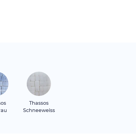
sos
Thassos
rau
Schneeweiss