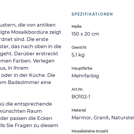
SPEZIFIKATIONEN
ustern, die von antiken
Maße
tigte Mosaikbordüre zeigt
150 x 20 cm
rdnet sind. Die erste
ter, das nach oben in die
Gewicht
rgeht. Darüber erstreckt
5,1 kg
armen Farben. Verlegen
us, in Ihrem
Hauptfarbe
der in der Küche. Die
Mehrfarbig
nem Badezimmer eine
Art.Nr.
BO102-1
ü die entsprechende
Material
ewünschten Raum
Marmor, Granit, Naturste
 oder passen die Ecken
lls Sie Fragen zu diesem
Mosaiksteine Anzahl