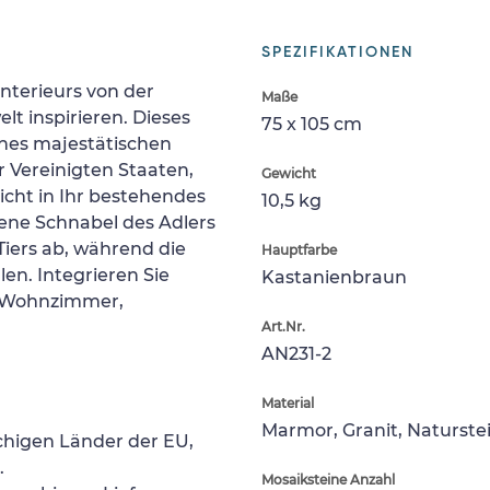
SPEZIFIKATIONEN
Interieurs von der
Maße
t inspirieren. Dieses
75 x 105 cm
ines majestätischen
 Vereinigten Staaten,
Gewicht
eicht in Ihr bestehendes
10,5 kg
ene Schnabel des Adlers
Tiers ab, während die
Hauptfarbe
en. Integrieren Sie
Kastanienbraun
m Wohnzimmer,
Art.Nr.
AN231-2
Material
Marmor, Granit, Naturste
chigen Länder der EU,
.
Mosaiksteine Anzahl