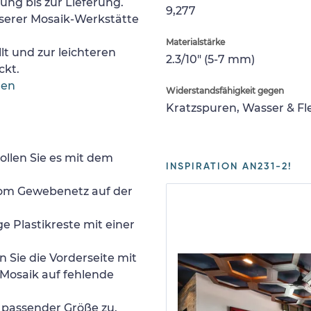
lung bis zur Lieferung.
9,277
nserer Mosaik-Werkstätte
Materialstärke
lt und zur leichteren
2.3/10" (5-7 mm)
ckt.
gen
Widerstandsfähigkeit gegen
Kratzspuren, Wasser & F
ollen Sie es mit dem
INSPIRATION AN231-2!
 vom Gewebenetz auf der
e Plastikreste mit einer
 Sie die Vorderseite mit
Mosaik auf fehlende
n passender Größe zu.