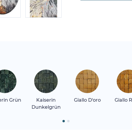
erin Grün
Kaiserin
Giallo D'oro
Giallo 
Dunkelgrün