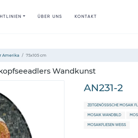
HTLINIEN
ÜBER UNS
KONTAKT
r Amerika
75x105 cm
ßkopfseeadlers Wandkunst
AN231-2
ZEITGENÖSSISCHE MOSAIK FL
MOSAIK WANDBILD
MOS
MOSAIKFLIESEN WEISS