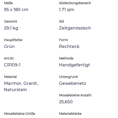
Maße
Abdeckungsbereich
95 x 180 cm
1.71 qm
Gewicht
Stil
29,1 kg
Zeitgenössisch
Hauptfarbe
Form
Grün
Rechteck
Art.Nr.
Methode
CR109-1
Handgefertigt
Material
Untergrund
Marmor, Granit,
Gewebenetz
Naturstein
Mosaiksteine Anzahl
25,650
Mosaiksteine Größe
Materialstärke