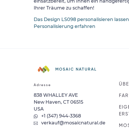
einsatzbereit, um Ihnen ein handgefertig
Ihrer Träume zu schaffen!
Das Design LS098 personalisieren lassen
Personalisierung erfahren
MOSAIC NATURAL
ÜBE
Adresse
838 WHALLEY AVE
FAR
New Haven, CT 06515
EIG
USA
ERS
+1 (347) 944-3368
verkauf@mosaicnatural.de
MO