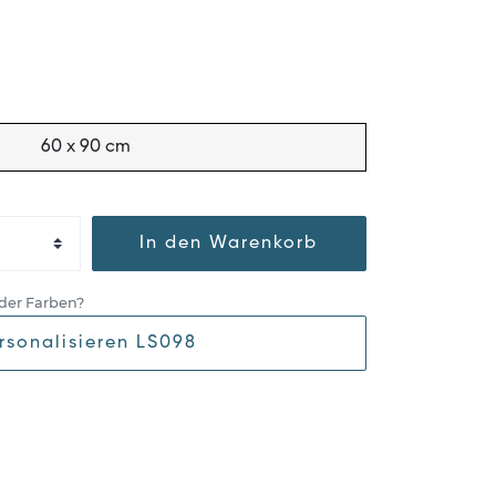
60 x 90 cm
In den Warenkorb
der Farben?
rsonalisieren LS098