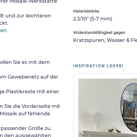
erer Mosaik-Werkstätte
Materialstärke
lt und zur leichteren
2.3/10" (5-7 mm)
ckt.
gen
Widerstandsfähigkeit gegen
Kratzspuren, Wasser & F
ollen Sie es mit dem
INSPIRATION LS098!
 vom Gewebenetz auf der
e Plastikreste mit einer
 Sie die Vorderseite mit
Mosaik auf fehlende
n passender Größe zu.
um den ausgewählten