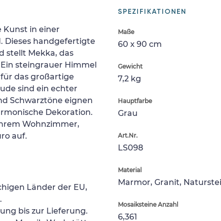
SPEZIFIKATIONEN
 Kunst in einer
Maße
. Dieses handgefertigte
60 x 90 cm
 stellt Mekka, das
 Ein steingrauer Himmel
Gewicht
für das großartige
7,2 kg
äude sind ein echter
 und Schwarztöne eignen
Hauptfarbe
harmonische Dekoration.
Grau
n Ihrem Wohnzimmer,
ro auf.
Art.Nr.
LS098
Material
Marmor, Granit, Naturste
chigen Länder der EU,
.
Mosaiksteine Anzahl
lung bis zur Lieferung.
6,361