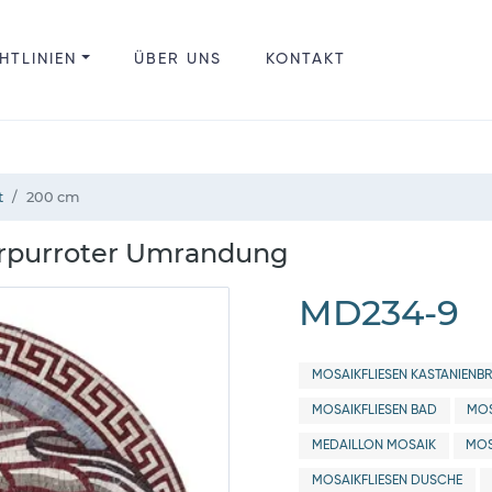
HTLINIEN
ÜBER UNS
KONTAKT
t
200 cm
urpurroter Umrandung
MD234-9
MOSAIKFLIESEN KASTANIENB
MOSAIKFLIESEN BAD
MOS
MEDAILLON MOSAIK
MOS
MOSAIKFLIESEN DUSCHE