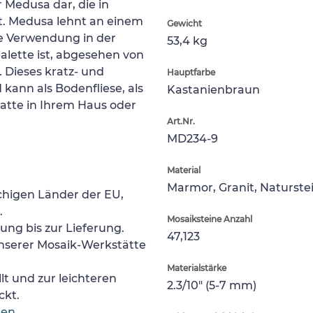
 Medusa dar, die in
st. Medusa lehnt an einem
Gewicht
ne Verwendung in der
53,4 kg
lette ist, abgesehen von
 Dieses kratz- und
Hauptfarbe
d kann als Bodenfliese, als
Kastanienbraun
latte in Ihrem Haus oder
Art.Nr.
MD234-9
Material
Marmor, Granit, Naturste
chigen Länder der EU,
.
Mosaiksteine Anzahl
lung bis zur Lieferung.
47,123
nserer Mosaik-Werkstätte
Materialstärke
lt und zur leichteren
2.3/10" (5-7 mm)
ckt.
gen