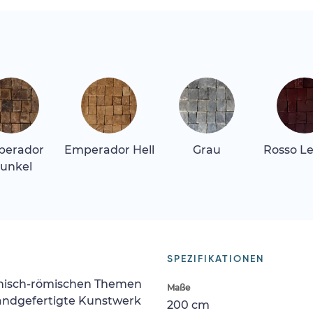
perador
Emperador Hell
Grau
Rosso L
unkel
SPEZIFIKATIONEN
echisch-römischen Themen
Maße
handgefertigte Kunstwerk
200 cm