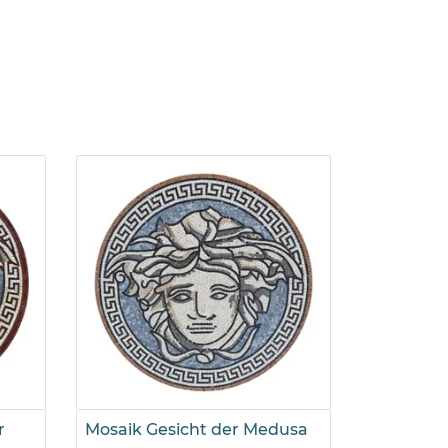
r
Mosaik Gesicht der Medusa
Mosaik S