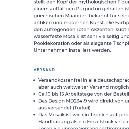
stellt den Kopf der mythologischen Figur
einem auffälligen Purpurton gehalten i
griechischen Mäander, bekannt für sei
antiken und modernen Kunst. Die Farbpa
den aufregenden roten Akzenten, subtil.
wasserfeste Mosaik ist sehr vielseitig un
Pooldekoration oder als elegante Tischp
Unternehmen installiert werden.
VERSAND
Versandkostenfrei in alle deutschspra
aber auch weltweiter Versand möglich
Ca.10 bis 15 Arbeitstage von der Bestel
Das Design MD234-9 wird direkt von u
aus versendet (Türkei).
Das Mosaik ist wie ein Teppich aufgerol
Handhabung als ein Einzelstück verpa
Lesen Sie unsere Versandbestimmun