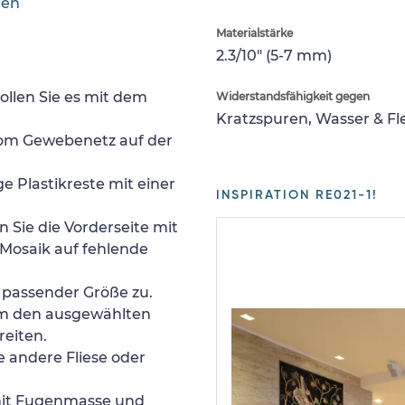
gen
Materialstärke
2.3/10" (5-7 mm)
ollen Sie es mit dem
Widerstandsfähigkeit gegen
Kratzspuren, Wasser & F
 vom Gewebenetz auf der
e Plastikreste mit einer
INSPIRATION RE021-1!
 Sie die Vorderseite mit
Mosaik auf fehlende
n passender Größe zu.
um den ausgewählten
reiten.
e andere Fliese oder
 mit Fugenmasse und