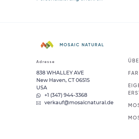
MOSAIC NATURAL
ÜBE
Adresse
838 WHALLEY AVE
FAR
New Haven, CT 06515
EIG
USA
ERS
+1 (347) 944-3368
verkauf@mosaicnatural.de
MO
MOS