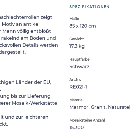
SPEZIFIKATIONEN
schlechterrollen zeigt
Maße
 Motiv an antike
85 x 120 cm
 Mann völlig entblößt
rau räkelnd am Boden und
Gewicht
ucksvollen Details werden
17,3 kg
argestellt.
Hauptfarbe
Schwarz
Art.Nr.
chigen Länder der EU,
RE021-1
.
lung bis zur Lieferung.
Material
nserer Mosaik-Werkstätte
Marmor, Granit, Naturste
lt und zur leichteren
Mosaiksteine Anzahl
ckt.
15,300