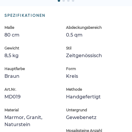
SPEZIFIKATIONEN
Maße
Abdeckungsbereich
80 cm
0.5 qm
Gewicht
Stil
8,5 kg
Zeitgenössisch
Hauptfarbe
Form
Braun
Kreis
Art.Nr.
Methode
MD019
Handgefertigt
Material
Untergrund
Marmor, Granit,
Gewebenetz
Naturstein
Mosaiksteine Anzahl