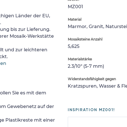
MZ001
chigen Länder der EU,
Material
.
Marmor, Granit, Naturste
lung bis zur Lieferung.
erer Mosaik-Werkstätte
Mosaiksteine Anzahl
5,625
lt und zur leichteren
ckt.
Materialstärke
gen
2.3/10" (5-7 mm)
Widerstandsfähigkeit gegen
Kratzspuren, Wasser & F
ollen Sie es mit dem
 vom Gewebenetz auf der
INSPIRATION MZ001!
e Plastikreste mit einer