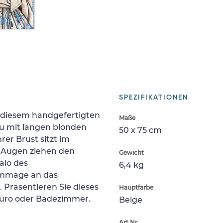
SPEZIFIKATIONEN
t diesem handgefertigten
Maße
au mit langen blonden
50 x 75 cm
er Brust sitzt im
n Augen ziehen den
Gewicht
alo des
6,4 kg
ommage an das
. Präsentieren Sie dieses
Hauptfarbe
üro oder Badezimmer.
Beige
Art.Nr.