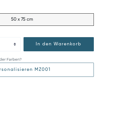
50 x 75 cm
In den Warenkorb
der Farben?
rsonalisieren MZ001